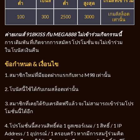
โบนัส
เกมส์ที่เข้าร่วม
ต่ำ
ต่ำ
สูงสุด
เกมส์สล็อต
100
300
2500
3000
เท่านั้น
ค่ายเกมส์ 918KISS กับ MEGA888 ไม่เข้าร่วมกิจกรรมนี้
การ เดิมพัน ที่เกิดจากการสมัคร โปรโมชั่น จะไม่เข้าร่วม
ใน โบนัส เงินคืน
ข้อกำหนด & เงื่อนไข
1. สมาชิกใหม่ที่มียอดฝากแรกกับทาง M98 เท่านั้น
2. โบนัสนี้ใช้ได้กับเกมสล็อตเท่านั้น
3. สมาชิกที่เคยได้รับเครดิตฟรีแล้ว จะไม่สามารถเข้าร่วมโปร
โมชั่นนี้ได้อีก
4. โปรโมชั่นนี้สงวนสิทธิ์ต่อ 1 ยูสเซอร์เนม / 1 สิทธิ์ / 1 IP
Address / 1 อุปกรณ์ / 1 ครอบครัว หากมีการสมรู้ร่วมคิด