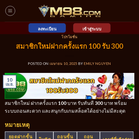
Skip
to
content
ลงทะเบียน
เข้าสู่ระบบ
โปรโมชั่น
สมาชิกใหม่ฝากครั้งแรก 100 รับ 300
POSTED ON
เมษายน 10, 2025
BY
EMILY NGUYEN
10
เม.ย.
สมาชิกใหม่ ฝากครั้งแรก
100
บาท รับทันที
300
บาท พร้อม
ระบบถอนสะดวก และสนุกกับเกมสล็อตได้อย่างไม่มีสะดุด
หมายเหตุ
ยอดฝากขั้น
ถอนขั้น
ถอน