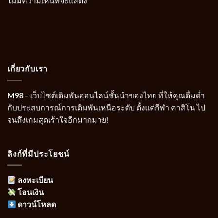
ไม่มีความเห็นที่จะแสดง
เกี่ยวกับเรา
M98
– เว็บไซต์เดิมพันออนไลน์ชั้นนำของไทย ที่ให้คุณดื่มด่ำ
กับประสบการณ์การเดิมพันเหนือระดับ ตั้งแต่กีฬา คาสิโน ไป
จนถึงเกมสุดเร้าใจอีกมากมาย!
ลิงก์ที่มีประโยชน์
ลงทะเบียน
โอนเงิน
ดาวน์โหลด