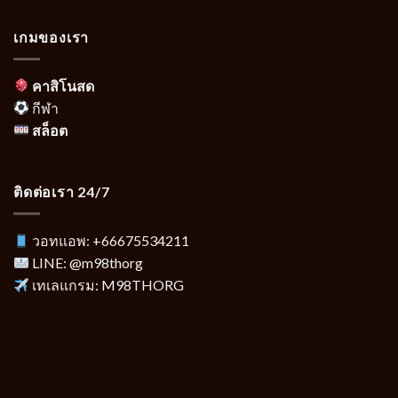
เกมของเรา
คาสิโนสด
กีฬา
สล็อต
ติดต่อเรา 24/7
วอทแอพ: +66675534211
LINE: @m98thorg
เทเลแกรม: M98THORG